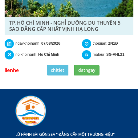
TP. HỒ CHÍ MINH - NGHỈ DƯỠNG DU THUYỀN 5
SAO ĐẲNG CẤP NHẤT VỊNH HẠ LONG
ngaykhoihanh:
07/08/2026
thoigian:
2N1Đ
noikhoihanh:
Hồ Chí Minh
matour:
SG-VHL21
lienhe
chitiet
datngay
LỮ HÀNH SÀI GÒN SEA " ĐẲNG CẤP MỘT THƯƠNG HIỆU"