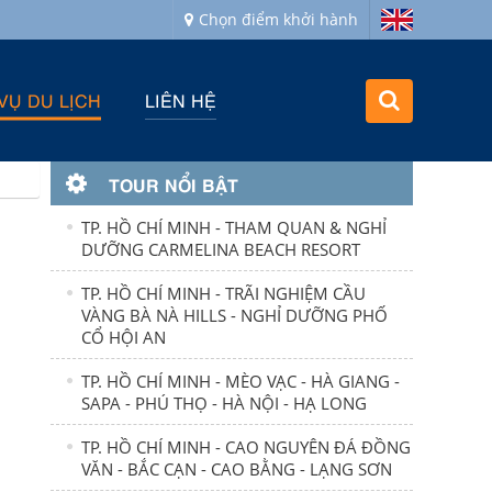
Chọn điểm khởi hành
VỤ DU LỊCH
LIÊN HỆ
TOUR NỔI BẬT
TP. HỒ CHÍ MINH - THAM QUAN & NGHỈ
DƯỠNG CARMELINA BEACH RESORT
TP. HỒ CHÍ MINH - TRÃI NGHIỆM CẦU
VÀNG BÀ NÀ HILLS - NGHỈ DƯỠNG PHỐ
CỔ HỘI AN
TP. HỒ CHÍ MINH - MÈO VẠC - HÀ GIANG -
SAPA - PHÚ THỌ - HÀ NỘI - HẠ LONG
TP. HỒ CHÍ MINH - CAO NGUYÊN ĐÁ ĐỒNG
VĂN - BẮC CẠN - CAO BẰNG - LẠNG SƠN