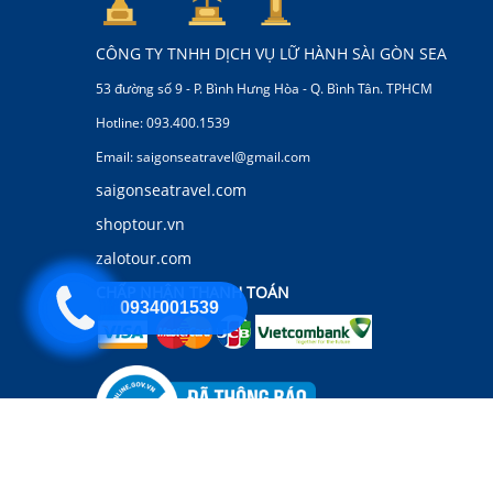
CÔNG TY TNHH DỊCH VỤ LỮ HÀNH SÀI GÒN SEA
53 đường số 9 - P. Bình Hưng Hòa - Q. Bình Tân. TPHCM
Hotline: 093.400.1539
Email: saigonseatravel@gmail.com
saigonseatravel.com
shoptour.vn
zalotour.com
CHẤP NHẬN THANH TOÁN
0934001539