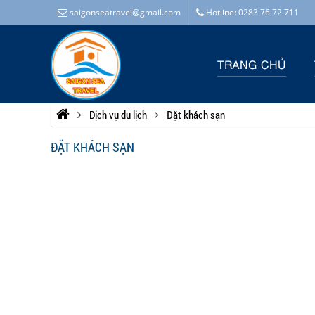
saigonseatravel@gmail.com
Hotline: 0283.76.72.711
TRANG CHỦ
Dịch vụ du lịch
Đặt khách sạn
ĐẶT KHÁCH SẠN