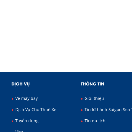
DỊCH VỤ
THÔNG TIN
Vé máy bay
Giới thiệu
Dịch Vụ Cho Thuê Xe
Tin lữ hành Saigon Sea 
Tuyển dụng
Tin du lịch
Visa