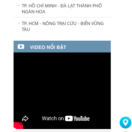
TP. HỒ CHÍ MINH - ĐÀ LẠT THÀNH PHỐ
NGÀN HOA
TP. HCM - NÔNG TRẠI CỪU - BIỂN VŨNG
TÀU
VIDEO NỔI BẬT