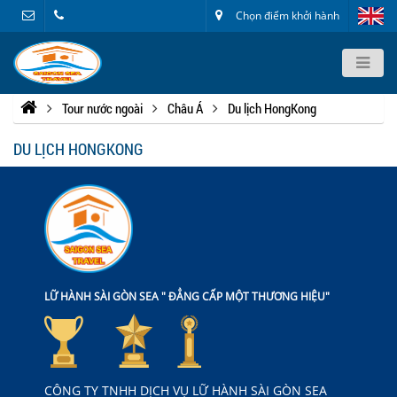
Chọn điểm khởi hành
Tour nước ngoài
Châu Á
Du lịch HongKong
DU LỊCH HONGKONG
LỮ HÀNH SÀI GÒN SEA " ĐẲNG CẤP MỘT THƯƠNG HIỆU"
CÔNG TY TNHH DỊCH VỤ LỮ HÀNH SÀI GÒN SEA