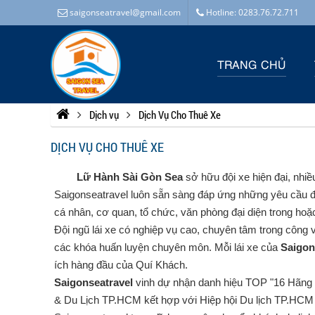
saigonseatravel@gmail.com
Hotline: 0283.76.72.711
TRANG CHỦ
Dịch vụ
Dịch Vụ Cho Thuê Xe
DỊCH VỤ CHO THUÊ XE
Lữ Hành Sài Gòn Sea
sở hữu đội xe hiện đại, nhiều
Saigonseatravel luôn sẵn sàng đáp ứng những yêu cầu đa
cá nhân, cơ quan, tổ chức, văn phòng đại diện trong hoặ
Đội ngũ lái xe có nghiệp vụ cao, chuyên tâm trong công 
các khóa huấn luyện chuyên môn. Mỗi lái xe của
Saigon
ích hàng đầu của Quí Khách.
Saigonseatravel
vinh dự nhận danh hiệu TOP "16 Hãng
& Du Lịch TP.HCM kết hợp với Hiệp hội Du lịch TP.HCM