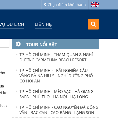
Chọn điểm khởi hành
VỤ DU LỊCH
LIÊN HỆ
TOUR NỔI BẬT
TP. HỒ CHÍ MINH - THAM QUAN & NGHỈ
DƯỠNG CARMELINA BEACH RESORT
TP. HỒ CHÍ MINH - TRÃI NGHIỆM CẦU
cho
VÀNG BÀ NÀ HILLS - NGHỈ DƯỠNG PHỐ
CỔ HỘI AN
qua
TP. HỒ CHÍ MINH - MÈO VẠC - HÀ GIANG -
ì lợi
SAPA - PHÚ THỌ - HÀ NỘI - HẠ LONG
Thao
TP. HỒ CHÍ MINH - CAO NGUYÊN ĐÁ ĐỒNG
VĂN - BẮC CẠN - CAO BẰNG - LẠNG SƠN