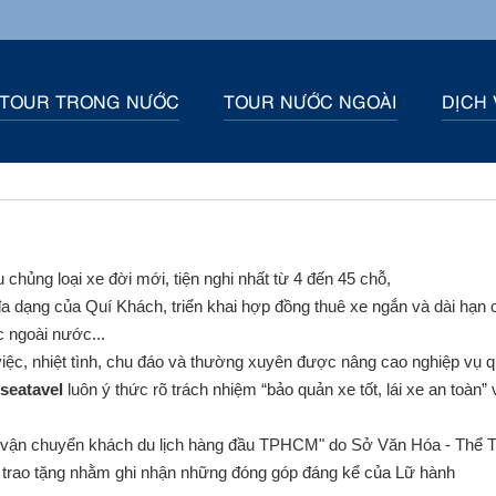
TOUR TRONG NƯỚC
TOUR NƯỚC NGOÀI
DỊCH 
 chủng loại xe đời mới, tiện nghi nhất từ 4 đến 45 chỗ,
 dạng của Quí Khách, triển khai hợp đồng thuê xe ngắn và dài hạn 
c ngoài nước...
việc, nhiệt tình, chu đáo và thường xuyên được nâng cao nghiệp vụ 
seatavel
luôn ý thức rõ trách nhiệm “bảo quản xe tốt, lái xe an toàn” v
 vận chuyển khách du lịch hàng đầu TPHCM" do Sở Văn Hóa - Thể 
 trao tặng nhằm ghi nhận những đóng góp đáng kể của Lữ hành