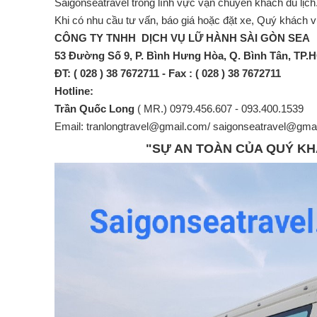
Saigonseatravel trong lĩnh vực vận chuyển khách du lịch
Khi có nhu cầu tư vấn, báo giá hoặc đặt xe, Quý khách vui
CÔNG TY TNHH DỊCH VỤ LỮ HÀNH SÀI GÒN SEA
53 Đường Số 9, P. Bình Hưng Hòa, Q. Bình Tân, TP
ĐT: ( 028 ) 38 7672711 - Fax : ( 028 ) 38 7672711
Hotline:
Trần Quốc Long
( MR.) 0979.456.607 - 093.400.1539
Email: tranlongtravel@gmail.com/ saigonseatravel@gm
"SỰ AN TOÀN CỦA QUÝ KH