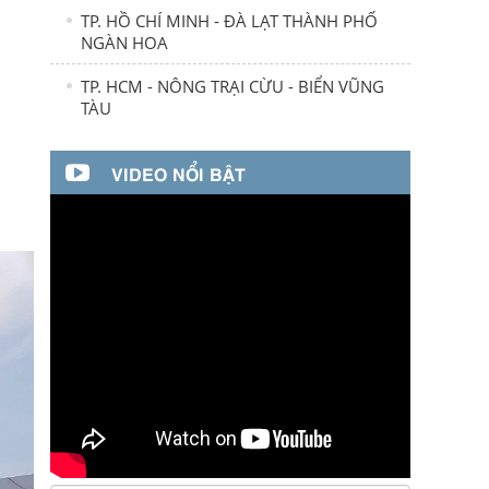
TP. HỒ CHÍ MINH - ĐÀ LẠT THÀNH PHỐ
NGÀN HOA
TP. HCM - NÔNG TRẠI CỪU - BIỂN VŨNG
TÀU
VIDEO NỔI BẬT