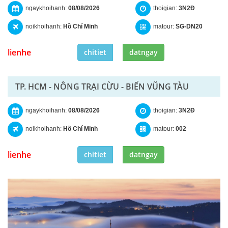
ngaykhoihanh:
08/08/2026
thoigian:
3N2Đ
noikhoihanh:
Hồ Chí Minh
matour:
SG-DN20
lienhe
chitiet
datngay
TP. HCM - NÔNG TRẠI CỪU - BIỂN VŨNG TÀU
ngaykhoihanh:
08/08/2026
thoigian:
3N2Đ
noikhoihanh:
Hồ Chí Minh
matour:
002
lienhe
chitiet
datngay