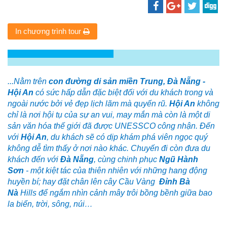
In chương trình tour
...Nằm trên
con đường di sản miền Trung, Đà Nẵng -
Hội An
có sức hấp dẫn đặc biệt đối với du khách trong và
ngoài nước bởi vẻ đẹp lịch lãm mà quyến rũ.
Hội An
không
chỉ là nơi hội tụ của sự an vui, may mắn mà còn là một di
sản văn hóa thế giới đã được UNESSCO công nhận. Đến
với
Hội An
, du khách sẽ có dịp khám phá viên ngọc quý
không dễ tìm thấy ở nơi nào khác. Chuyến đi còn đưa du
khách đến với
Đà Nẵng
, cùng chinh phục
Ngũ Hành
Sơn
- một kiệt tác của thiên nhiên với những hang động
huyền bí; hay đặt chân lên cây
Cầu Vàng
Đỉnh Bà
Nà
Hills
để ngắm nhìn cảnh mây trôi bồng bềnh giữa bao
la biển, trời, sông, núi…