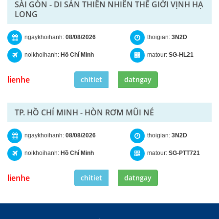
SÀI GÒN - DI SẢN THIÊN NHIÊN THẾ GIỚI VỊNH HẠ
LONG
ngaykhoihanh:
08/08/2026
thoigian:
3N2D
noikhoihanh:
Hồ Chí Minh
matour:
SG-HL21
lienhe
chitiet
datngay
TP. HỒ CHÍ MINH - HÒN RƠM MŨI NÉ
ngaykhoihanh:
08/08/2026
thoigian:
3N2D
noikhoihanh:
Hồ Chí Minh
matour:
SG-PTT721
lienhe
chitiet
datngay