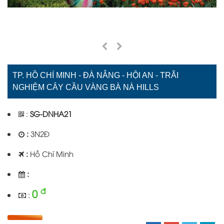
TP. HỒ CHÍ MINH - ĐÀ NẴNG - HỘI AN - TRÃI
NGHIỆM CÂY CẦU VÀNG BÀ NÀ HILLS
:
SG-DNHA21
:
3N2Đ
:
Hồ Chí Minh
:
đ
0
: