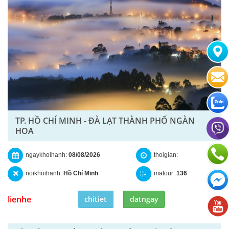
TP. HỒ CHÍ MINH - ĐÀ LẠT THÀNH PHỐ NGÀN
HOA
ngaykhoihanh:
08/08/2026
thoigian:
noikhoihanh:
Hồ Chí Minh
matour:
136
lienhe
chitiet
datngay