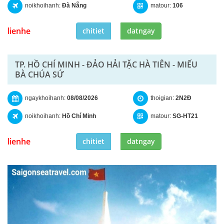
noikhoihanh:
Đà Nẵng
matour:
106
lienhe
chitiet
datngay
TP. HỒ CHÍ MINH - ĐẢO HẢI TẶC HÀ TIÊN - MIẾU
BÀ CHÚA SỨ
ngaykhoihanh:
08/08/2026
thoigian:
2N2Đ
noikhoihanh:
Hồ Chí Minh
matour:
SG-HT21
lienhe
chitiet
datngay