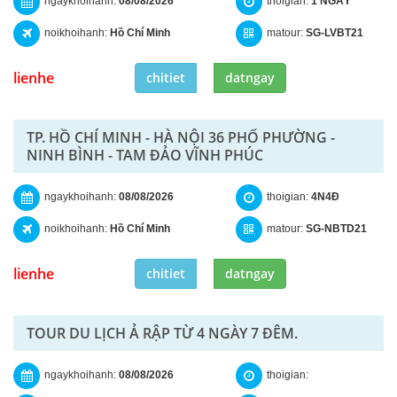
ngaykhoihanh:
08/08/2026
thoigian:
1 NGÀY
noikhoihanh:
Hồ Chí Minh
matour:
SG-LVBT21
lienhe
chitiet
datngay
TP. HỒ CHÍ MINH - HÀ NỘI 36 PHỐ PHƯỜNG -
NINH BÌNH - TAM ĐẢO VĨNH PHÚC
ngaykhoihanh:
08/08/2026
thoigian:
4N4Đ
noikhoihanh:
Hồ Chí Minh
matour:
SG-NBTD21
lienhe
chitiet
datngay
TOUR DU LỊCH Ả RẬP TỪ 4 NGÀY 7 ĐÊM.
ngaykhoihanh:
08/08/2026
thoigian: