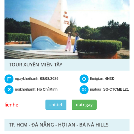
TOUR XUYÊN MIỀN TÂY
ngaykhoihanh:
08/08/2026
thoigian:
4N3Đ
noikhoihanh:
Hồ Chí Minh
matour:
SG-CTCMBL21
lienhe
chitiet
datngay
TP. HCM - ĐÀ NẴNG - HỘI AN - BÀ NÀ HILLS